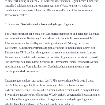
es eine Verbindung zu einem VPN-Server in einer anderen Region herstellt, um eine
virtuelle Geolokalisierung zu realisieren. Auf diese Weise können wir weltweit
ungehindert auf gesperrte Inhalte und Dienste zugreifen und Informationen und
Ressourcen erhalten.
5. Schutz von Geschäftsgeheimnissen und geistigem Eigentum
Für Unternehmen ist der Schutz von Geschäftsgeheimnissen und geistigem Eigentum
von entscheidender Bedeutung. Unternehmen müssen möglicherweise sensible
Informationen wie Geschäftspläne, Vertragsdetails und F&E-Ergebnisse mit
Lieferanten, Kunden und Partnern auf globaler Ebene kommunizieren. Durch den
Einsatz eines VPN zur Einrichtung eines sicheren Kommunikationskanals können
Unternehmen Geschäftsgeheimnisse und geistiges Eigentum vor unbefugtem Zugriff
und Diebstahl schützen. Dieser Schutz hilft Unternehmen, einen Wettbewerbsvorteil
zu wahren und die Vertraulichkeit von Geschäftsgeheimnissen in einem hart
umkämpften Markt zu wahren.
Zusammenfassend lässt sich sagen, dass VPNs eine wichtige Rolle beim Schutz
persönlicher und geschäftlicher Informationen spielen. Es bietet starken
Cybersicherheitsschutz, indem es die Kommunikation verschlüsselt, Anonymität und
Privatsphäre gewährleistet, öffentliches WLAN sichert, geografische Beschränkungen
und Inhaltsfilterung umgeht und Geschäftsgeheimnisse und geistiges Eigentum
schützt. Unabhängig davon, ob Sie ein Einzelbenutzer oder ein