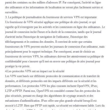
parmi des centaines ou des milliers d'adresses IP. Par conséquent, l'activité en ligne
des utilisateurs et les informations de localisation ne seront plus facilement suivies et
surveillées.
3. La politique de journalisation du fournisseur de services VPN est importante
Un fournisseur de VPN sécurisé applique une politique de zéro journal, ce qui
signifie qu'il n'enregistre pas les activités et les connexions en ligne des utilisateurs. Le
journal de connexion inclut l'heure et la durée de la connexion, tandis que le journal
d'activité inclut l'historique de navigation de l'utilisateur, l'historique des
téléchargements et le contenu des données. Il convient de noter que certains
fournisseurs de VPN peuvent stocker les journaux de connexion d'un utilisateur, mais
principalement pour le support technique. Par conséquent, avant de choisir un
fournisseur de services VPN, les utilisateurs doivent lire attentivement sa politique de
confidentialité pour s'assurer qu'il met en œuvre une politique de zéro journal pour
protéger la vie privée.
4.Les protocoles VPN ont un impact sur la sécurité
Les VPN sont basés sur différents protocoles de communication et de transfert de
données, et différents protocoles ont des impacts différents sur la sécurité et les
performances. Les protocoles VPN les plus courants incluent OpenVPN, IPsec,
L2TP et PPTP. Parmi eux, OpenVPN est considéré comme l'un des protocoles les
plus sécurisés, prenant en charge des algorithmes de cryptage avancés et des
mécanismes d'authentification. IPsec offre une plus grande sécurité lorsqu'il est
associé à L2TP. Bien que PPTP soit rapide, sa sécurité est relativement faible. Lors du