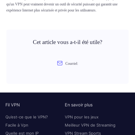
qu'un VPN peut vraiment devenir un outil de sécurité puissant qui garantit une
expérience Internet plus sécurisée et privée pour les utilisateurs.
Cet article vous a-t-il été utile?
Courriel:
Fil VPN
En savoir plus
Qu’est-ce que le VPN?
VPN pour les jeux
Facile à Vpn
Meilleur VPN de Streaming
Quelle est mon IP
VPN Stream Sports