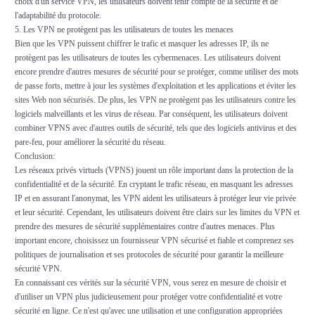
choix d'un service VPN, les utilisateurs doivent tenir compte de la sécurité et de
l'adaptabilité du protocole.
5. Les VPN ne protègent pas les utilisateurs de toutes les menaces
Bien que les VPN puissent chiffrer le trafic et masquer les adresses IP, ils ne
protègent pas les utilisateurs de toutes les cybermenaces. Les utilisateurs doivent
encore prendre d'autres mesures de sécurité pour se protéger, comme utiliser des mots
de passe forts, mettre à jour les systèmes d'exploitation et les applications et éviter les
sites Web non sécurisés. De plus, les VPN ne protègent pas les utilisateurs contre les
logiciels malveillants et les virus de réseau. Par conséquent, les utilisateurs doivent
combiner VPNS avec d'autres outils de sécurité, tels que des logiciels antivirus et des
pare-feu, pour améliorer la sécurité du réseau.
Conclusion:
Les réseaux privés virtuels (VPNS) jouent un rôle important dans la protection de la
confidentialité et de la sécurité. En cryptant le trafic réseau, en masquant les adresses
IP et en assurant l'anonymat, les VPN aident les utilisateurs à protéger leur vie privée
et leur sécurité. Cependant, les utilisateurs doivent être clairs sur les limites du VPN et
prendre des mesures de sécurité supplémentaires contre d'autres menaces. Plus
important encore, choisissez un fournisseur VPN sécurisé et fiable et comprenez ses
politiques de journalisation et ses protocoles de sécurité pour garantir la meilleure
sécurité VPN.
En connaissant ces vérités sur la sécurité VPN, vous serez en mesure de choisir et
d'utiliser un VPN plus judicieusement pour protéger votre confidentialité et votre
sécurité en ligne. Ce n'est qu'avec une utilisation et une configuration appropriées