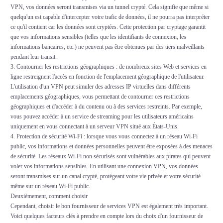
VPN, vos données seront transmises via un tunnel crypté. Cela signifie que même si
quelqu'un est capable d'intercepter votre trafic de données, il ne pourra pas interpréter
ce qu'il contient car les données sont cryptées. Cette protection par cryptage garantit
que vos informations sensibles (telles que les identifiants de connexion, les
informations bancaires, etc.) ne peuvent pas être obtenues par des tiers malveillants
pendant leur transit.
3. Contourner les restrictions géographiques : de nombreux sites Web et services en
ligne restreignent l'accès en fonction de l'emplacement géographique de l'utilisateur.
L'utilisation d'un VPN peut simuler des adresses IP virtuelles dans différents
emplacements géographiques, vous permettant de contourner ces restrictions
géographiques et d'accéder à du contenu ou à des services restreints. Par exemple,
vous pouvez accéder à un service de streaming pour les utilisateurs américains
uniquement en vous connectant à un serveur VPN situé aux États-Unis.
4. Protection de sécurité Wi-Fi : lorsque vous vous connectez à un réseau Wi-Fi
public, vos informations et données personnelles peuvent être exposées à des menaces
de sécurité. Les réseaux Wi-Fi non sécurisés sont vulnérables aux pirates qui peuvent
voler vos informations sensibles. En utilisant une connexion VPN, vos données
seront transmises sur un canal crypté, protégeant votre vie privée et votre sécurité
même sur un réseau Wi-Fi public.
Deuxièmement, comment choisir
Cependant, choisir le bon fournisseur de services VPN est également très important.
Voici quelques facteurs clés à prendre en compte lors du choix d'un fournisseur de