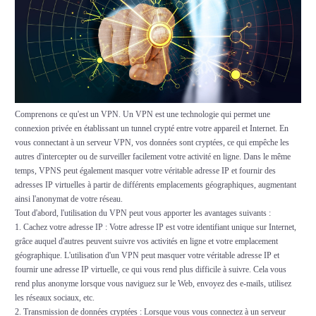
Comprenons ce qu'est un VPN. Un VPN est une technologie qui permet une
connexion privée en établissant un tunnel crypté entre votre appareil et Internet. En
vous connectant à un serveur VPN, vos données sont cryptées, ce qui empêche les
autres d'intercepter ou de surveiller facilement votre activité en ligne. Dans le même
temps, VPNS peut également masquer votre véritable adresse IP et fournir des
adresses IP virtuelles à partir de différents emplacements géographiques, augmentant
ainsi l'anonymat de votre réseau.
Tout d'abord, l'utilisation du VPN peut vous apporter les avantages suivants :
1. Cachez votre adresse IP : Votre adresse IP est votre identifiant unique sur Internet,
grâce auquel d'autres peuvent suivre vos activités en ligne et votre emplacement
géographique. L'utilisation d'un VPN peut masquer votre véritable adresse IP et
fournir une adresse IP virtuelle, ce qui vous rend plus difficile à suivre. Cela vous
rend plus anonyme lorsque vous naviguez sur le Web, envoyez des e-mails, utilisez
les réseaux sociaux, etc.
2. Transmission de données cryptées : Lorsque vous vous connectez à un serveur