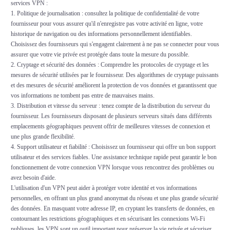
services VPN :
1. Politique de journalisation : consultez la politique de confidentialité de votre
fournisseur pour vous assurer qu'il n'enregistre pas votre activité en ligne, votre
historique de navigation ou des informations personnellement identifiables.
Choisissez des fournisseurs qui s'engagent clairement à ne pas se connecter pour vous
assurer que votre vie privée est protégée dans toute la mesure du possible.
2. Cryptage et sécurité des données : Comprendre les protocoles de cryptage et les
mesures de sécurité utilisées par le fournisseur. Des algorithmes de cryptage puissants
et des mesures de sécurité améliorent la protection de vos données et garantissent que
vos informations ne tombent pas entre de mauvaises mains.
3. Distribution et vitesse du serveur : tenez compte de la distribution du serveur du
fournisseur. Les fournisseurs disposant de plusieurs serveurs situés dans différents
emplacements géographiques peuvent offrir de meilleures vitesses de connexion et
une plus grande flexibilité.
4. Support utilisateur et fiabilité : Choisissez un fournisseur qui offre un bon support
utilisateur et des services fiables. Une assistance technique rapide peut garantir le bon
fonctionnement de votre connexion VPN lorsque vous rencontrez des problèmes ou
avez besoin d'aide.
L'utilisation d'un VPN peut aider à protéger votre identité et vos informations
personnelles, en offrant un plus grand anonymat du réseau et une plus grande sécurité
des données. En masquant votre adresse IP, en cryptant les transferts de données, en
contournant les restrictions géographiques et en sécurisant les connexions Wi-Fi
publiques, les VPN sont un outil important pour préserver la vie privée et sécuriser