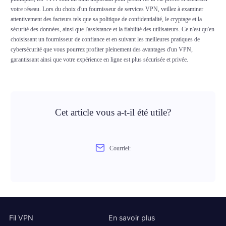
votre réseau. Lors du choix d'un fournisseur de services VPN, veillez à examiner
attentivement des facteurs tels que sa politique de confidentialité, le cryptage et la
sécurité des données, ainsi que l'assistance et la fiabilité des utilisateurs. Ce n'est qu'en
choisissant un fournisseur de confiance et en suivant les meilleures pratiques de
cybersécurité que vous pourrez profiter pleinement des avantages d'un VPN,
garantissant ainsi que votre expérience en ligne est plus sécurisée et privée.
Cet article vous a-t-il été utile?
Courriel:
Fil VPN
En savoir plus