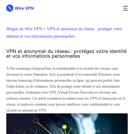
Blogue de Wire VPN >
VPN et anonymat du réseau : protégez votre
identité et vos informations personnelles
VPN et anonymat du réseau : protégez votre identité
et vos informations personnelles
À l'ère numérique d'aujourd'hui, la confidentialité et la sécurité des réseaux sont
devenues le centre d'attention. Avec la popularité et la commodité d'Internet, nous
laissons beaucoup d'informations personnelles en ligne, qui peuvent parfois faire
l'objet d'abus ou de violations. Afin de protéger notre identité et nos informations
personnelles, l'utilisation d'un VPN (Virtual Private Network) est devenue une
solution courante. Cet article examinera la relation entre les VPN et l'anonymat sur le
réseau, et explorera comment vous pouvez améliorer votre confidentialité et votre
sécurité en utilisant un VPN.