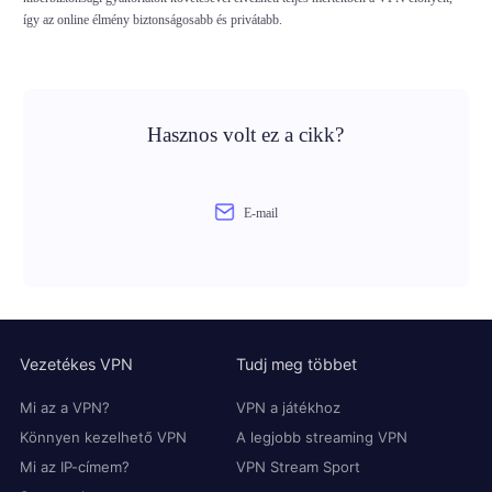
így az online élmény biztonságosabb és privátabb.
Hasznos volt ez a cikk?
E-mail
Vezetékes VPN
Tudj meg többet
Mi az a VPN?
VPN a játékhoz
Könnyen kezelhető VPN
A legjobb streaming VPN
Mi az IP-címem?
VPN Stream Sport