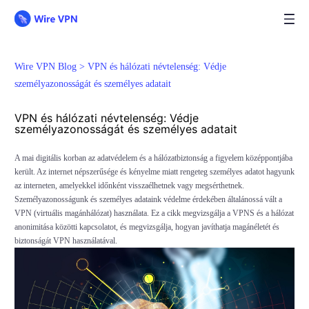
Wire VPN Blog >
VPN és hálózati névtelenség: Védje
személyazonosságát és személyes adatait
VPN és hálózati névtelenség: Védje
személyazonosságát és személyes adatait
A mai digitális korban az adatvédelem és a hálózatbiztonság a figyelem középpontjába
került. Az internet népszerűsége és kényelme miatt rengeteg személyes adatot hagyunk
az interneten, amelyekkel időnként visszaélhetnek vagy megsérthetnek.
Személyazonosságunk és személyes adataink védelme érdekében általánossá vált a
VPN (virtuális magánhálózat) használata. Ez a cikk megvizsgálja a VPNS és a hálózat
anonimitása közötti kapcsolatot, és megvizsgálja, hogyan javíthatja magánéletét és
biztonságát VPN használatával.