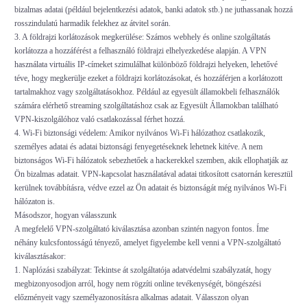
bizalmas adatai (például bejelentkezési adatok, banki adatok stb.) ne juthassanak hozzá
rosszindulatú harmadik felekhez az átvitel során.
3. A földrajzi korlátozások megkerülése: Számos webhely és online szolgáltatás
korlátozza a hozzáférést a felhasználó földrajzi elhelyezkedése alapján. A VPN
használata virtuális IP-címeket szimulálhat különböző földrajzi helyeken, lehetővé
téve, hogy megkerülje ezeket a földrajzi korlátozásokat, és hozzáférjen a korlátozott
tartalmakhoz vagy szolgáltatásokhoz. Például az egyesült államokbeli felhasználók
számára elérhető streaming szolgáltatáshoz csak az Egyesült Államokban található
VPN-kiszolgálóhoz való csatlakozással férhet hozzá.
4. Wi-Fi biztonsági védelem: Amikor nyilvános Wi-Fi hálózathoz csatlakozik,
személyes adatai és adatai biztonsági fenyegetéseknek lehetnek kitéve. A nem
biztonságos Wi-Fi hálózatok sebezhetőek a hackerekkel szemben, akik ellophatják az
Ön bizalmas adatait. VPN-kapcsolat használatával adatai titkosított csatornán keresztül
kerülnek továbbításra, védve ezzel az Ön adatait és biztonságát még nyilvános Wi-Fi
hálózaton is.
Másodszor, hogyan válasszunk
A megfelelő VPN-szolgáltató kiválasztása azonban szintén nagyon fontos. Íme
néhány kulcsfontosságú tényező, amelyet figyelembe kell venni a VPN-szolgáltató
kiválasztásakor:
1. Naplózási szabályzat: Tekintse át szolgáltatója adatvédelmi szabályzatát, hogy
megbizonyosodjon arról, hogy nem rögzíti online tevékenységét, böngészési
előzményeit vagy személyazonosításra alkalmas adatait. Válasszon olyan