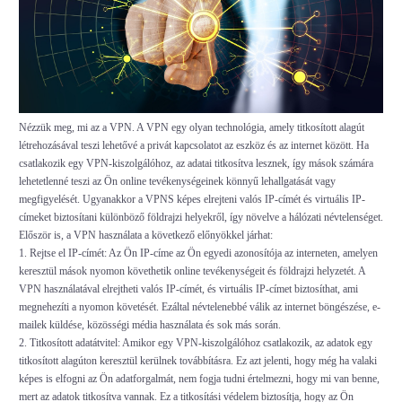
Nézzük meg, mi az a VPN. A VPN egy olyan technológia, amely titkosított alagút
létrehozásával teszi lehetővé a privát kapcsolatot az eszköz és az internet között. Ha
csatlakozik egy VPN-kiszolgálóhoz, az adatai titkosítva lesznek, így mások számára
lehetetlenné teszi az Ön online tevékenységeinek könnyű lehallgatását vagy
megfigyelését. Ugyanakkor a VPNS képes elrejteni valós IP-címét és virtuális IP-
címeket biztosítani különböző földrajzi helyekről, így növelve a hálózati névtelenséget.
Először is, a VPN használata a következő előnyökkel járhat:
1. Rejtse el IP-címét: Az Ön IP-címe az Ön egyedi azonosítója az interneten, amelyen
keresztül mások nyomon követhetik online tevékenységeit és földrajzi helyzetét. A
VPN használatával elrejtheti valós IP-címét, és virtuális IP-címet biztosíthat, ami
megnehezíti a nyomon követését. Ezáltal névtelenebbé válik az internet böngészése, e-
mailek küldése, közösségi média használata és sok más során.
2. Titkosított adatátvitel: Amikor egy VPN-kiszolgálóhoz csatlakozik, az adatok egy
titkosított alagúton keresztül kerülnek továbbításra. Ez azt jelenti, hogy még ha valaki
képes is elfogni az Ön adatforgalmát, nem fogja tudni értelmezni, hogy mi van benne,
mert az adatok titkosítva vannak. Ez a titkosítási védelem biztosítja, hogy az Ön