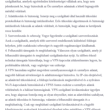
szolgáltatókat, amelyek egyértelműen kötelezettséget vállalnak arra, hogy nem
jelentkeznek be, hogy biztosítsák az Ön személyes adatainak a lehető legnagyobb
mértékű védelmét.
2. Adattitkosítás és biztonság: Ismerje meg a szolgáltató által használt titkosítási
protokollokat és biztonsági intézkedéseket. Erős titkosítási algoritmusok és biztonsági
intézkedések fokozzák az adatok védelmét, és biztosítják, hogy adatai ne kerüljenek
rossz kezekbe.
3. Szerverelosztás és sebesség: Vegye figyelembe a szolgáltató szerverelosztását.
Azok a szolgáltatók, amelyek több szerverrel rendelkeznek különböző földrajzi
helyeken, jobb csatlakozási sebességet és nagyobb rugalmasságot kínálhatnak.
4. Felhasználói támogatás és megbízhatóság: Válasszon olyan szolgáltatót, amely jó
felhasználói támogatást és megbízható szolgáltatásokat nyújt. Az időben érkező
technikai támogatás biztosíthatja, hogy a VPN-kapcsolat zökkenőmentes legyen, ha
problémákba ütközik, vagy segítségre van szüksége.
A VPN használata segíthet megvédeni személyazonosságát és személyes adatait,
nagyobb hálózati névtelenséget és adatbiztonságot biztosítva. Az IP-cím elrejtésével,
az adatátvitel titkosításával, a földrajzi korlátozások megkerülésével és a nyilvános
Wi-Fi-kapcsolatok biztosításával a VPNS fontos eszköze a személyes adatok
védelmének és a hálózat biztonságának. VPN-szolgáltató kiválasztásakor ügyeljen
arra, hogy alaposan fontolja meg az olyan tényezőket, mint az adatvédelmi szabályzat,
az adatok titkosítása és biztonsága, valamint a felhasználói támogatás és a
megbízhatóság. Csak egy megbízható szolgáltató kiválasztásával és a legjobb
kiberbiztonsági gyakorlatok követésével élvezheti teljes mértékben a VPN előnyeit,