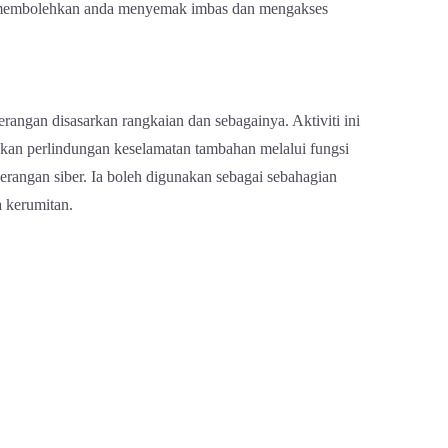
Ini membolehkan anda menyemak imbas dan mengakses
serangan disasarkan rangkaian dan sebagainya. Aktiviti ini
akan perlindungan keselamatan tambahan melalui fungsi
serangan siber. Ia boleh digunakan sebagai sebahagian
 kerumitan.