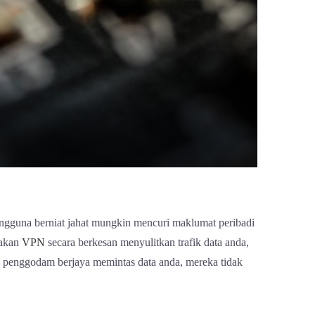
engguna berniat jahat mungkin mencuri maklumat peribadi
nakan
VPN
secara berkesan menyulitkan trafik data anda,
 penggodam berjaya memintas data anda, mereka tidak