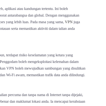
, aplikasi atau kandungan tertentu. Ini boleh
porat antarabangsa dan global. Dengan menggunakan
ses yang lebih luas. Pada masa yang sama,
VPN
juga
auan serta memastikan aktiviti dalam talian anda
un, terdapat risiko keselamatan yang ketara yang
. Penggodam boleh mengeksploitasi kelemahan dalam
unakan VPN boleh mewujudkan sambungan yang disulitkan
dan Wi-Fi awam, memastikan trafik data anda dilindungi.
an percuma dan tanpa nama di Internet tanpa dijejaki,
ebenar dan maklumat lokasi anda. Ia mencapai kerahsiaan