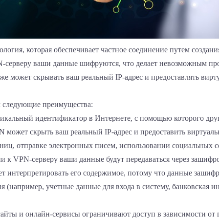
нология, которая обеспечивает частное соединение путем созда
-серверу ваши данные шифруются, что делает невозможным про
е может скрывать ваш реальный IP-адрес и предоставлять вирту
м следующие преимущества:
уникальный идентификатор в Интернете, с помощью которого дру
может скрыть ваш реальный IP-адрес и предоставить виртуальны
ниц, отправке электронных писем, использовании социальных сет
 к VPN-серверу ваши данные будут передаваться через зашифров
жет интерпретировать его содержимое, потому что данные заши
 (например, учетные данные для входа в систему, банковская ин
сайты и онлайн-сервисы ограничивают доступ в зависимости от 