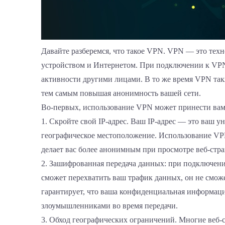
Давайте разберемся, что такое VPN. VPN — это тех
устройством и Интернетом. При подключении к VPN
активности другими лицами. В то же время VPN такж
тем самым повышая анонимность вашей сети.
Во-первых, использование VPN может принести ва
1. Скройте свой IP-адрес. Ваш IP-адрес — это ваш 
географическое местоположение. Использование VPN 
делает вас более анонимным при просмотре веб-стра
2. Зашифрованная передача данных: при подключении
сможет перехватить ваш трафик данных, он не смо
гарантирует, что ваша конфиденциальная информация
злоумышленниками во время передачи.
3. Обход географических ограничений. Многие веб-