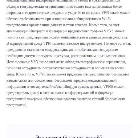
конфиденциальная информация защищены от утечек и кражи данных. Он
обходит географические ограничения и позволяет вам пользоваться более
широким спектром сетевых ресурсов и услуг. В то же время VPN также может
обеспечить безопасность при использовании общедоступного Wi-Fi,
предотвращая кражу ваших данных и атаки хакеров. Кроме того, за счет
анонимизации Интернета и фильтрации вредоносного трафика VPNS может
помочь вам предотвратить онлайн-мошенничество и злонамеренные действия.
В корпоративной среде
VPN
является важным инструментом. По мере того как
предприятия становятся международными и глобальными, сотрудникам
необходим доступ к ресурсам и услугам, расположенным в разных регионах.
Использование VPN позволяет легко обходить географические ограничения,
позволяя сотрудникам беспрепятственно сотрудничать и общаться по всему
миру. Кроме того, VPNS также может предоставить предприятиям безопасные
каналы связи для обеспечения безопасной передачи конфиденциальной
информации и коммерческой тайны. Шифруя трафик данных, VPNS может
предотвратить кражу и отслеживание конфиденциальной информации
предприятий хакерами, обеспечивая важную гарантию сетевой безопасности
предприятий.
Эта статья была полезной?