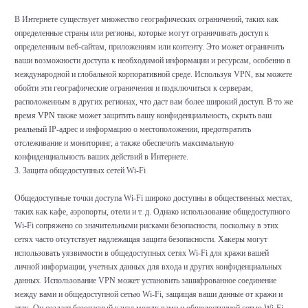
В Интернете существует множество географических ограничений, таких как
определенные страны или регионы, которые могут ограничивать доступ к
определенным веб-сайтам, приложениям или контенту. Это может ограничить
ваши возможности доступа к необходимой информации и ресурсам, особенно в
международной и глобальной корпоративной среде. Используя VPN, вы можете
обойти эти географические ограничения и подключиться к серверам,
расположенным в других регионах, что даст вам более широкий доступ. В то же
время
VPN
также может защитить вашу конфиденциальность, скрыть ваш
реальный IP-адрес и информацию о местоположении, предотвратить
отслеживание и мониторинг, а также обеспечить максимальную
конфиденциальность ваших действий в Интернете.
3. Защита общедоступных сетей Wi-Fi
Общедоступные точки доступа Wi-Fi широко доступны в общественных местах,
таких как кафе, аэропорты, отели и т. д. Однако использование общедоступного
Wi-Fi сопряжено со значительными рисками безопасности, поскольку в этих
сетях часто отсутствует надлежащая защита безопасности. Хакеры могут
использовать уязвимости в общедоступных сетях Wi-Fi для кражи вашей
личной информации, учетных данных для входа и других конфиденциальных
данных. Использование VPN может установить зашифрованное соединение
между вами и общедоступной сетью Wi-Fi, защищая ваши данные от кражи и