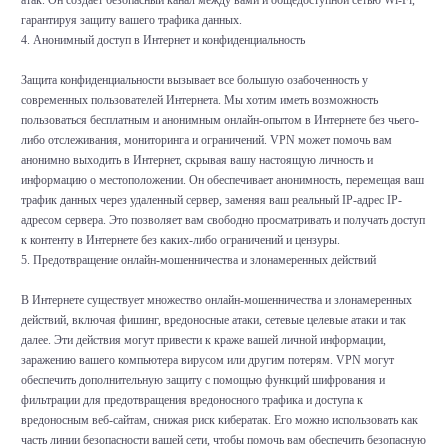
атак. Он создает безопасный канал между вами и общедоступной сетью Wi-Fi,
гарантируя защиту вашего трафика данных.
4. Анонимный доступ в Интернет и конфиденциальность
Защита конфиденциальности вызывает все большую озабоченность у
современных пользователей Интернета. Мы хотим иметь возможность
пользоваться бесплатным и анонимным онлайн-опытом в Интернете без чьего-
либо отслеживания, мониторинга и ограничений. VPN может помочь вам
анонимно выходить в Интернет, скрывая вашу настоящую личность и
информацию о местоположении. Он обеспечивает анонимность, перемещая ваш
трафик данных через удаленный сервер, заменяя ваш реальный IP-адрес IP-
адресом сервера. Это позволяет вам свободно просматривать и получать доступ
к контенту в Интернете без каких-либо ограничений и цензуры.
5. Предотвращение онлайн-мошенничества и злонамеренных действий
В Интернете существует множество онлайн-мошенничества и злонамеренных
действий, включая фишинг, вредоносные атаки, сетевые целевые атаки и так
далее. Эти действия могут привести к краже вашей личной информации,
заражению вашего компьютера вирусом или другим потерям. VPN могут
обеспечить дополнительную защиту с помощью функций шифрования и
фильтрации для предотвращения вредоносного трафика и доступа к
вредоносным веб-сайтам, снижая риск кибератак. Его можно использовать как
часть линии безопасности вашей сети, чтобы помочь вам обеспечить безопасную